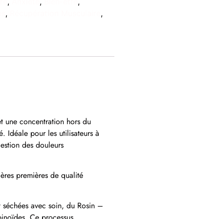
re
,
Anxiété
,
Bien-être
,
es
,
Récupération Musculaire
,
et une concentration hors du
Idéale pour les utilisateurs à
gestion des douleurs
ières premières de qualité
t séchées avec soin, du Rosin –
abinoïdes. Ce processus