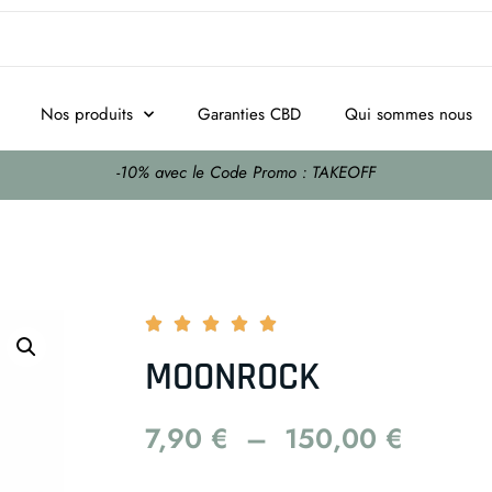
Nos produits
Garanties CBD
Qui sommes nous
-10% avec le Code Promo : TAKEOFF





MOONROCK
7,90
€
–
150,00
€