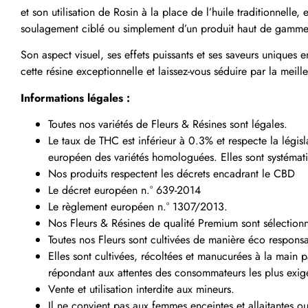
et son utilisation de Rosin à la place de l’huile traditionnelle
soulagement ciblé ou simplement d’un produit haut de gamme à
Son aspect visuel, ses effets puissants et ses saveurs uniques 
cette résine exceptionnelle et laissez-vous séduire par la me
Informations légales :
Toutes nos variétés de Fleurs & Résines sont légales.
Le taux de THC est inférieur à 0.3% et respecte la législ
européen des variétés homologuées. Elles sont systémat
Nos produits respectent les décrets encadrant le CBD
Le décret européen n.° 639-2014
Le règlement européen n.° 1307/2013.
Nos Fleurs & Résines de qualité Premium sont sélectionné
Toutes nos Fleurs sont cultivées de manière éco respons
Elles sont cultivées, récoltées et manucurées à la main p
répondant aux attentes des consommateurs les plus exig
Vente et utilisation interdite aux mineurs.
Il ne convient pas aux femmes enceintes et allaitantes o