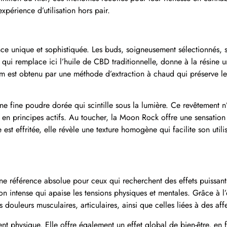
périence d’utilisation hors pair.
e unique et sophistiquée. Les buds, soigneusement sélectionnés, s
 qui remplace ici l’huile de CBD traditionnelle, donne à la résine 
m est obtenu par une méthode d’extraction à chaud qui préserve le
une fine poudre dorée qui scintille sous la lumière. Ce revêtement n’
e en principes actifs. Au toucher, la Moon Rock offre une sensation 
 est effritée, elle révèle une texture homogène qui facilite son utili
référence absolue pour ceux qui recherchent des effets puissants
ion intense qui apaise les tensions physiques et mentales. Grâce à
s douleurs musculaires, articulaires, ainsi que celles liées à des a
t physique. Elle offre également un effet global de bien-être, en f