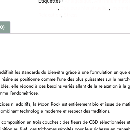
Étiquettes :
Analgesique
,
Anti inflammatoi
Douleurs
,
Douleurs Menstruelles
,
Insomni
Relaxation
,
Stress
(0)
éfinit les standards du bien-être grâce à une formulation unique 
sine se positionne comme l’une des plus puissantes sur le marché. 
iblés, elle répond à des besoins variés allant de la relaxation à la 
omme l’endométriose.
cides ni additifs, la Moon Rock est entièrement bio et issue de mat
x, combinant technologie moderne et respect des traditions.
a composition en trois couches : des fleurs de CBD sélectionnées e
inition au Kief, ces trichomes récoltés pour leur richesse en cann