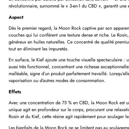
révolutionnaire, surnommé le « 3-en-1 du CBD », garantit une ex
Aspect
Dès le premier regard, la Moon Rock captive par son apparenc
couches qui lui confèrent une texture dense et riche. Le Rosin,
généreux en huiles naturelles. Ce concentré de qualité premiu
tout en éliminant les impuretés.
En surface, le Kief ajoute une touche visuelle spectaculaire : 
aussi très fonctionnel, concentrant une richesse exceptionnell
malléable, signe d’un produit parfaitement travaillé. Lorsqu’elle
vaporisation ou d’autres modes de consommation.
Effets
Avec une concentration de 75 % en CBD, la Moon Rock est une 
unique agit en profondeur sur le corps, procurant une relaxat
Rosin et du Kief, cette résine agit rapidement pour soulager le
Les bienfaits de la Moon Rock ne se limitent pas au soulagemen