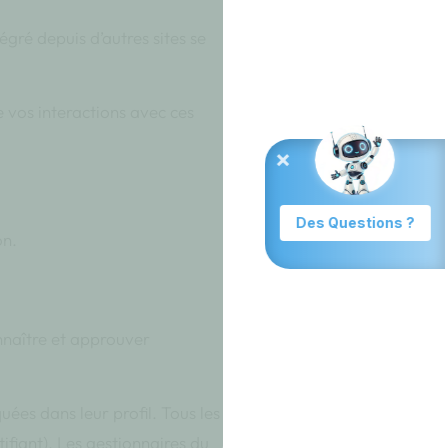
égré depuis d’autres sites se
e vos interactions avec ces
on.
nnaître et approuver
uées dans leur profil. Tous les
ifiant). Les gestionnaires du