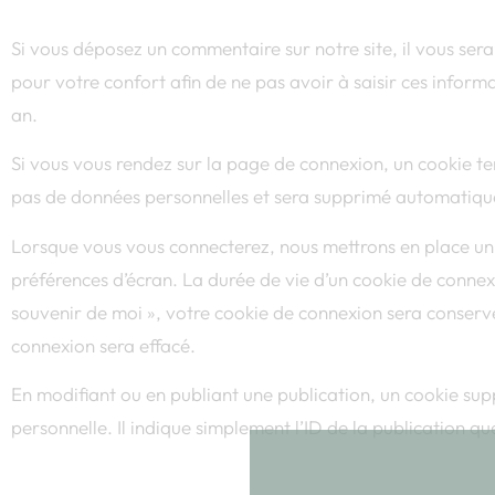
Si vous déposez un commentaire sur notre site, il vous ser
pour votre confort afin de ne pas avoir à saisir ces infor
an.
Le
Si vous vous rendez sur la page de connexion, un cookie tem
pas de données personnelles et sera supprimé automatiqu
Réo
Lorsque vous vous connecterez, nous mettrons en place un
préférences d’écran. La durée de vie d’un cookie de connexio
souvenir de moi », votre cookie de connexion sera conser
connexion sera effacé.
En modifiant ou en publiant une publication, un cookie s
personnelle. Il indique simplement l’ID de la publication qu
Contenu embarqué depuis d’aut