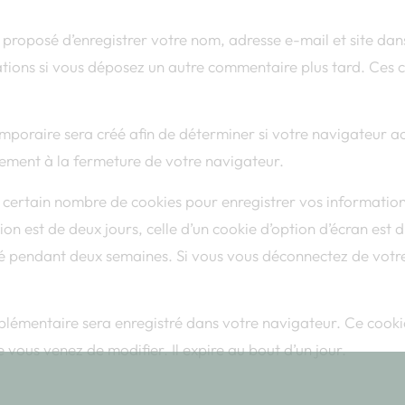
a proposé d’enregistrer votre nom, adresse e-mail et site da
mations si vous déposez un autre commentaire plus tard. Ces 
 service de livraison et la boutique sera fermé du samedi 1
poraire sera créé afin de déterminer si votre navigateur acc
août au mardi 25 août inclus.
ement à la fermeture de votre navigateur.
uverture le mercredi 26 août, toutes les commandes passées
durant cette période seront expédiées
 certain nombre de cookies pour enregistrer vos information
n est de deux jours, celle d’un cookie d’option d’écran est d
Fermer
vé pendant deux semaines. Si vous vous déconnectez de votr
upplémentaire sera enregistré dans votre navigateur. Ce co
e vous venez de modifier. Il expire au bout d’un jour.
res sites