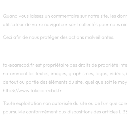
Commentaires
Quand vous laissez un commentaire sur notre site, les donné
utilisateur de votre navigateur sont collectés pour nous a
Ceci afin de nous protéger des actions malveillantes.
Médias
takecarecbd.fr est propriétaire des droits de propriété intell
notamment les textes, images, graphismes, logos, vidéos, i
de tout ou partie des éléments du site, quel que soit le moye
httpS://www.takecarecbd.fr
Toute exploitation non autorisée du site ou de l’un quelco
poursuivie conformément aux dispositions des articles L.33
Cookies