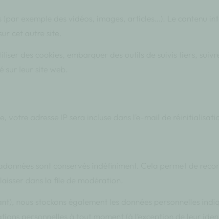
s (par exemple des vidéos, images, articles…). Le contenu int
ur cet autre site.
liser des cookies, embarquer des outils de suivis tiers, suivr
 sur leur site web.
vos données personnelles
 votre adresse IP sera incluse dans l’e-mail de réinitialisati
nnées
tadonnées sont conservés indéfiniment. Cela permet de reco
aisser dans la file de modération.
éant), nous stockons également les données personnelles indiq
ions personnelles à tout moment (à l’exception de leur ident