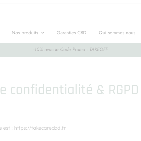
Nos produits
Garanties CBD
Qui sommes nous
-10% avec le Code Promo : TAKEOFF
identialité & RGPD
de confidentialité & RGPD
e est : https://takecarecbd.fr