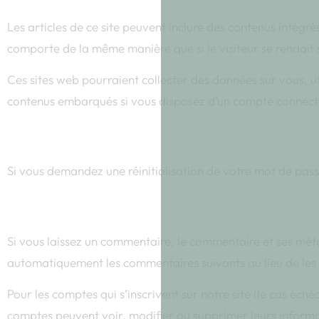
Les articles de ce site peuvent inclure des contenus intégré
comporte de la même manière que si le visiteur se rendait s
Ces sites web pourraient collecter des données sur vous, uti
contenus embarqués si vous disposez d’un compte connecté
Utilisation et transmission de 
Si vous demandez une réinitialisation de votre mot de passe,
Durées de stockage de vos do
Si vous laissez un commentaire, le commentaire et ses mé
automatiquement les commentaires suivants au lieu de les l
Pour les comptes qui s’inscrivent sur notre site (le cas éch
comptes peuvent voir, modifier ou supprimer leurs informat