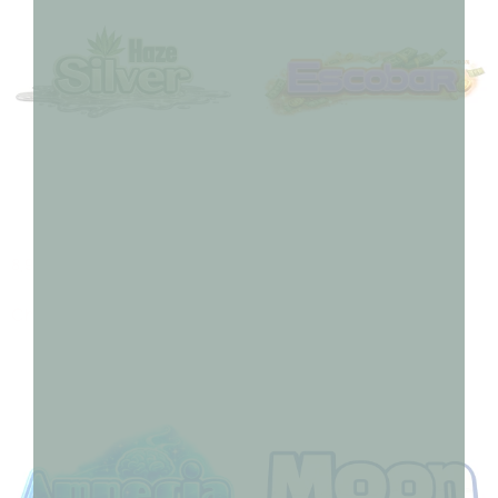
SILVER HAZE
ESCOBAR CBN
8,90
€
–
180,00
€
7,90
€
–
150,00
€
Choix des options
Choix des options