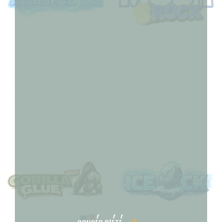
AMNESIA
MOONROCK
8,90
€
–
180,00
€
7,90
€
–
150,00
€
Choix des options
Choix des options