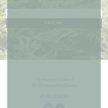
S'INSCRIRE
110 Boulevard Gallieni
92130 Issy-les-Moulineaux
09 86 20 43 16