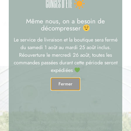
CONGÉS D'ÉTÉ
GORILLA GLUE
ICE ROCK CBD 80%
Même nous, on a besoin de
8,90
€
–
180,00
€
décompresser
Note
7,90
€
–
150,00
€
5.00
Choix des options
sur 5
Le service de livraison et la boutique sera fermé
Choix des options
du samedi 1 août au mardi 25 août inclus.
Réouverture le mercredi 26 août, toutes les
commandes passées durant cette période seront
expédiées
Fermer
Newsletter
Inscrivez vous pour recevoir toutes les dernières actualités
sur le CBD et pour ne rien rater de nos offres.