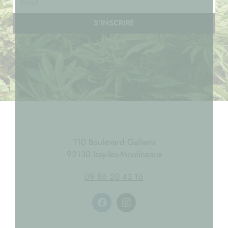
S'INSCRIRE
110 Boulevard Gallieni
92130 Issy-les-Moulineaux
09 86 20 43 16