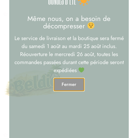
PRE ROLLS CBD
AMNESIA
8,90
€
–
180,00
€
Même nous, on a besoin de
Note
3,00
€
décompresser
5.00
Choix des options
sur 5
Ajouter au panier
Le service de livraison et la boutique sera fermé
du samedi 1 août au mardi 25 août inclus.
Réouverture le mercredi 26 août, toutes les
commandes passées durant cette période seront
expédiées
Fermer
BELDIA