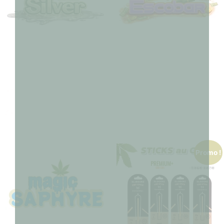
SILVER HAZE
ESCOBAR CBN
8,90
€
–
180,00
€
7,90
€
–
150,00
€
Choix des options
Choix des options
Promo !