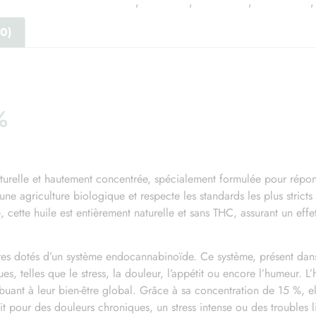
Détente
,
Douleurs
,
Insomnies
,
Relaxation
(0)
%
urelle et hautement concentrée, spécialement formulée pour répon
ne agriculture biologique et respecte les standards les plus stricts
 cette huile est entièrement naturelle et sans THC, assurant un ef
es dotés d’un système endocannabinoïde. Ce système, présent dans
s, telles que le stress, la douleur, l’appétit ou encore l’humeur. L
 service de livraison et la boutique sera fermé du samedi 1
ribuant à leur bien-être global. Grâce à sa concentration de 15 %, e
août au mardi 25 août inclus.
t pour des douleurs chroniques, un stress intense ou des troubles li