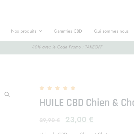
Nos produits
Garanties CBD
Qui sommes nous
-10% avec le Code Promo : TAKEOFF





HUILE CBD Chien & Ch
23,00
€
29,90
€