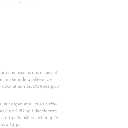
,
Sommeil
,
Stress
dre aux besoins des chiens et
 en matière de qualité et de
fet doux et non psychotrope pour
 leur organisme, joue un rôle
’huile de CBD agit directement
lle est particulièrement adaptée
és à l’âge.