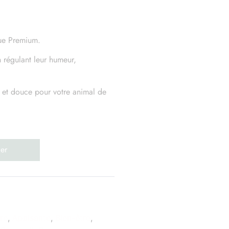
que Premium.
n régulant leur humeur,
ne et douce pour votre animal de
er
re
,
Apaisante
,
Bien-être
,