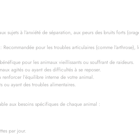
uverture le mercredi 26 août, toutes les commandes passées
durant cette période seront expédiées
Fermer
x sujets à l’anxiété de séparation, aux peurs des bruits forts (orages
: Recommandée pour les troubles articulaires (comme l’arthrose), l
bénéfique pour les animaux vieillissants ou souffrant de raideurs.
maux agités ou ayant des difficultés à se reposer.
renforcer l’équilibre interne de votre animal.
s ou ayant des troubles alimentaires.
able aux besoins spécifiques de chaque animal :
tes par jour.
.