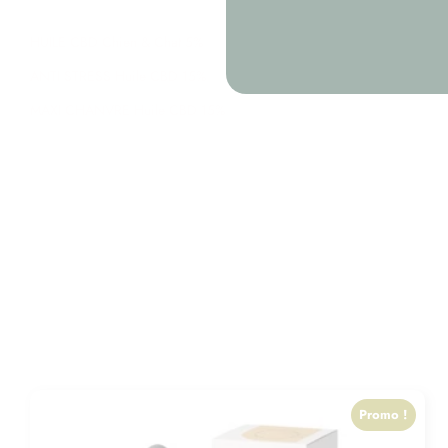
HUILE CBD Chien & Chat 5%
ANTI STRESS Huile CBD 15%
MAXI CHANVRE Huile CBD 15%
Promo !