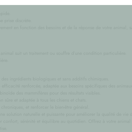
apide.
e prise discrète.
ement en fonction des besoins et de la réponse de votre animal, s
e animal suit un traitement ou souffre d’une condition particulière.
ière.
des ingrédients biologiques et sans additifs chimiques.
 efficacité renforcée, adaptée aux besoins spécifiques des animau
noïde des mammifères pour des résultats visibles.
on sûre et adaptée à tous les chiens et chats.
 chroniques, et renforcer le bien-être général.
e solution naturelle et puissante pour améliorer la qualité de vi
r confort, sérénité et équilibre au quotidien. Offrez à votre anima
ise.