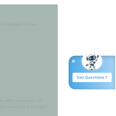
ans dépasser la dose
x.
e de votre compagnon. Ce
l de compagnie le soin qu’il