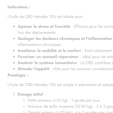
Réo
Indications :
L’huile de CBD Heméka 15% est idéale pour :
Apaiser le stress et l’anxiété
: Efficace pour les animau
lors des déplacements.
Soulager les douleurs chroniques et l’inflammation
inflammations chroniques.
Améliorer la mobilité et le confort
: Particulièrement 
Favoriser un sommeil réparateur
: Idéal pour les ani
Soutenir le système immunitaire
: Le CBD contribue à 
Stimuler l’appétit
: Utile pour les animaux convalescent
Posologie :
L’huile de CBD Heméka 15% est simple à administrer et adapt
Dosage initial
:
Petits animaux (<10 kg) : 1 goutte par jour.
Animaux de taille moyenne (10-20 kg) : 2 à 3 gout
Grands animaux (>20 kg) : 4 à 5 gouttes par jour