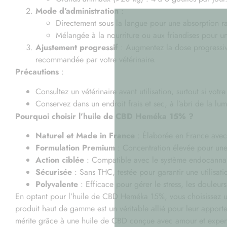
Mode d’administration
:
Directement sous la langue pour une absorption r
Mélangée à la nourriture ou aux friandises pour un
Ajustement progressif
: Augmentez la dose progressiv
recommandée par votre vétérinaire.
Précautions
:
Consultez un vétérinaire avant utilisation, surtout si votr
Conservez dans un endroit frais et sec, à l’abri de la lum
Pourquoi choisir l’huile de CBD Heméka 15% ?
Naturel et Made in France
: Élaborée en France avec 
Formulation Premium
: Concentration élevée pour une
Action ciblée
: Compatible avec le système endocannabi
Sécurisée
: Sans THC, testée pour garantir une utilisati
Polyvalente
: Efficace pour gérer le stress, les douleurs
En optant pour l’huile de CBD Heméka 15%, vous choisissez un
produit haut de gamme est un véritable allié pour leur apporte
mérite grâce à une huile de CBD conçue avec amour et expert