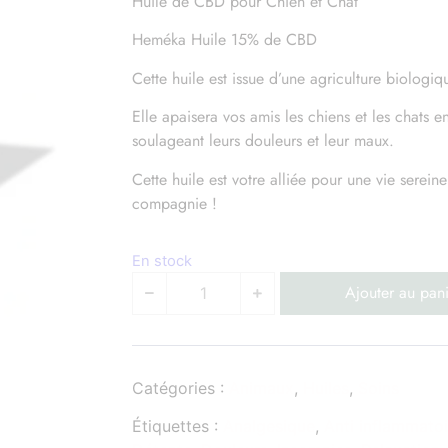
Huile de CBD pour Chien et Chat
Heméka Huile 15% de CBD
Cette huile est issue d’une agriculture biologi
Elle apaisera vos amis les chiens et les chats e
soulageant leurs douleurs et leur maux.
Cette huile est votre alliée pour une vie serei
compagnie !
En stock
Ajouter au pani
Catégories :
Animaux
,
Huiles
,
Soins
Étiquettes :
Analgesique
,
Anti inflammatoi