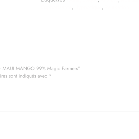
Euphorisante
,
Hypnotique
,
Relaxation
 service de livraison et la boutique sera fermé du samedi 1
août au mardi 25 août inclus.
0 OH+ MAUI MANGO 99% Magic Farmers”
uverture le mercredi 26 août, toutes les commandes passées
ires sont indiqués avec
*
durant cette période seront expédiées
Fermer