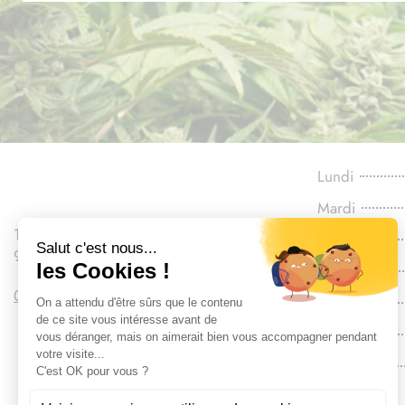
Lundi
Mardi
110 Boulevard Gallieni
Mercredi
92130 Issy-les-Moulineaux
Jeudi
09 86 20 43 16
Vendredi
Samedi
Dimanche