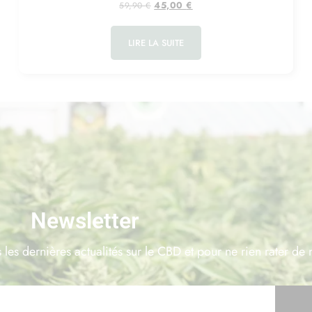
45,00
€
59,90
€
LIRE LA SUITE
Newsletter
 les dernières actualités sur le CBD et pour ne rien rater de 