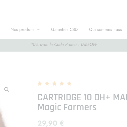
Nos produits
Garanties CBD
Qui sommes nous
-10% avec le Code Promo : TAKEOFF





CARTRIDGE 10 OH+ M
Magic Farmers
29,90
€