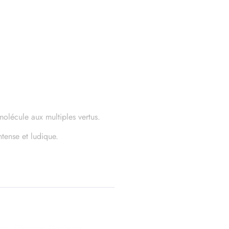
olécule aux multiples vertus.
tense et ludique.
nte
,
Détente
,
Douleurs
,