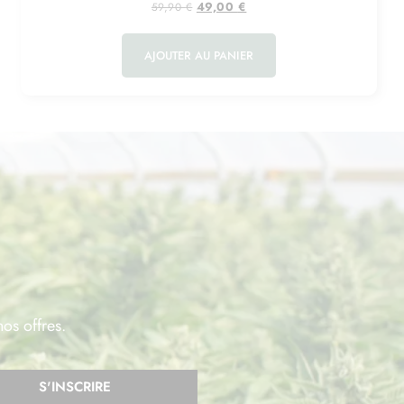
49,00
€
59,90
€
AJOUTER AU PANIER
nos offres.
S'INSCRIRE