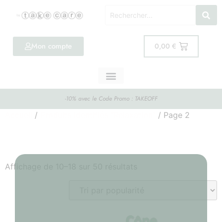
Mon compte
0,00
€
-10% avec le Code Promo : TAKEOFF
Accueil
/
Produits identifiés “Relaxation”
/ Page 2
Relaxation
Affichage de 10–18 sur 50 résultats