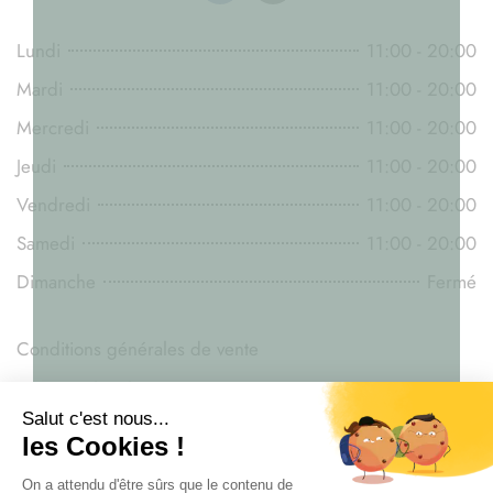
Lundi
11:00 - 20:00
Mardi
11:00 - 20:00
Mercredi
11:00 - 20:00
Jeudi
11:00 - 20:00
Vendredi
11:00 - 20:00
Samedi
11:00 - 20:00
Dimanche
Fermé
Conditions générales de vente
Mentions légales
Législation du CBD
Livraison