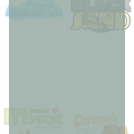
AMNESIA
MAGIC BLACK SAND
CBDP
8,90
€
–
180,00
€
8,90
€
–
180,00
€
Choix des options
Choix des options