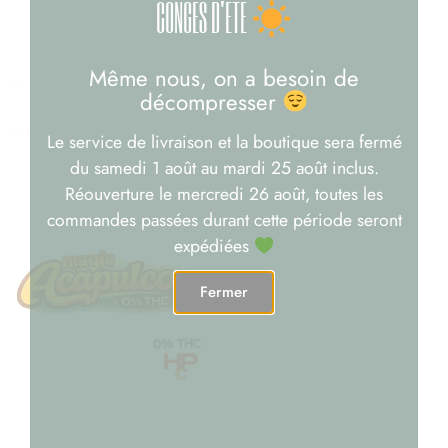
CONGÉS D'ÉTÉ
LA NOCTURNE INFUSION
MOONROCK
CBD
7,90
€
–
150,00
€
Même nous, on a besoin de
12,90
€
9,00
€
décompresser
Choix des options
Ajouter au panier
Le service de livraison et la boutique sera fermé
du samedi 1 août au mardi 25 août inclus.
Réouverture le mercredi 26 août, toutes les
commandes passées durant cette période seront
expédiées
Fermer
MAGIC ACAPULCO HPC
SANS THC