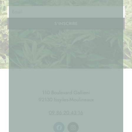
S'INSCRIRE
110 Boulevard Gallieni
92130 Issy-les-Moulineaux
09 86 20 43 16