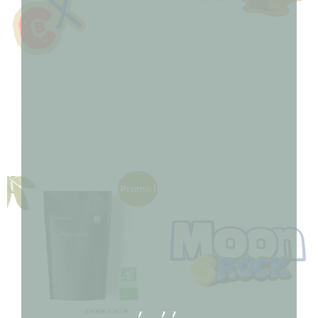
MAGIC MYSTIK CBX
CARAMELO
8,90
€
–
180,00
€
7,90
€
–
150,00
€
Choix des options
Choix des options
Promo !