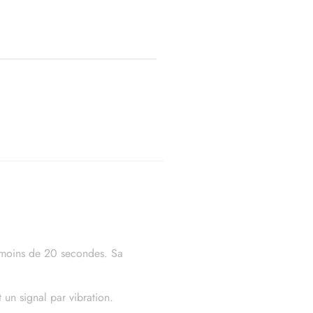
en moins de 20 secondes. Sa
t un signal par vibration.