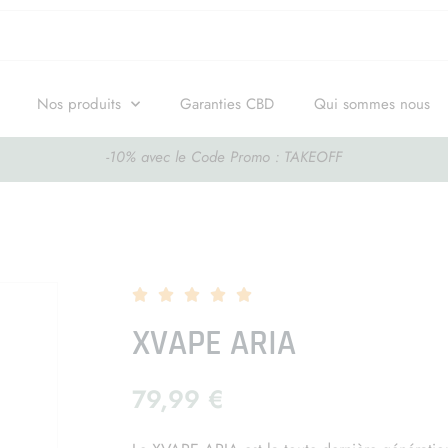
Nos produits
Garanties CBD
Qui sommes nous
-10% avec le Code Promo : TAKEOFF





XVAPE ARIA
79,99
€