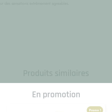
ur des sensations extrêmement agreables.
Produits similaires
En promotion
Promo !