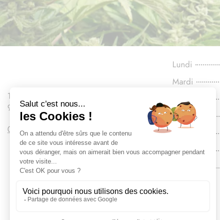
Lundi
Mardi
110 Boulevard Gallieni
Mercredi
92130 Issy-les-Moulineaux
Jeudi
09 86 20 43 16
Vendredi
Samedi
Dimanche