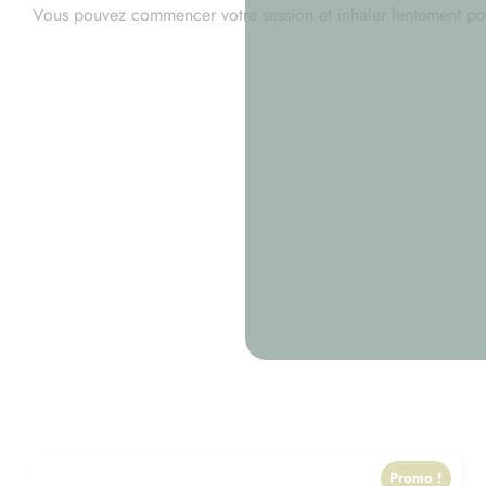
Vous pouvez commencer votre session et inhaler lentement po
XMAX VITAL
XMAX V3 PRO
MOONROCK
Promo !