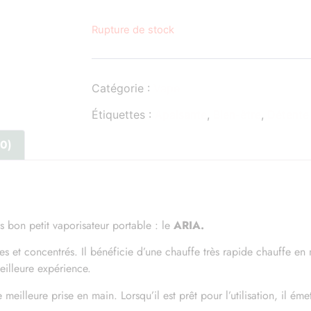
Rupture de stock
Catégorie :
Vape
Étiquettes :
Apaisante
,
Bien-être
,
Détente
(0)
 service de livraison et la boutique sera fermé du samedi 1
août au mardi 25 août inclus.
 bon petit vaporisateur portable : le
ARIA.
uverture le mercredi 26 août, toutes les commandes passées
nes et concentrés. Il bénéficie d’une chauffe très rapide chauffe 
durant cette période seront expédiées
illeure expérience.
Fermer
eilleure prise en main. Lorsqu’il est prêt pour l’utilisation, il éme