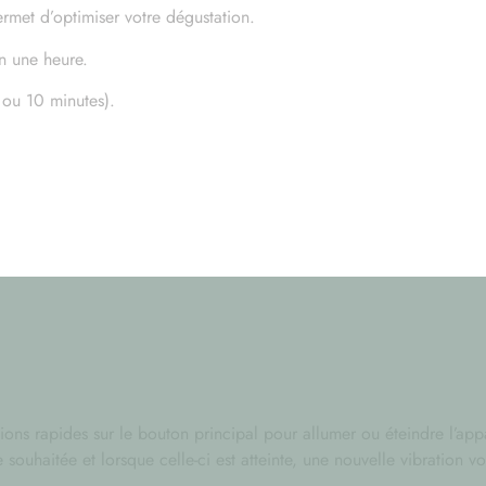
rmet d’optimiser votre dégustation.
n une heure.
 ou 10 minutes).
ons rapides sur le bouton principal pour allumer ou éteindre l’appar
 souhaitée et lorsque celle-ci est atteinte, une nouvelle vibration v