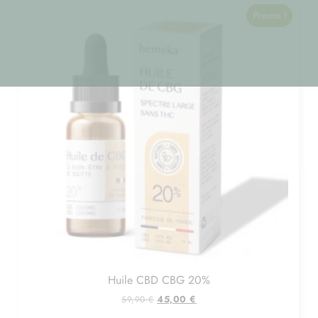
Promo !
Huile CBD CBG 20%
45,00
€
59,90
€