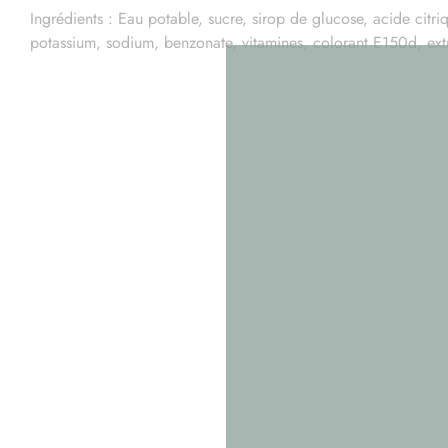
Ingrédients : Eau potable, sucre, sirop de glucose, acide cit
potassium, sodium, benzonate, vitamines, colorant E150d, ext
CANNABIS ICE TEA
CANNABIS GREEN TEA
CANNABIS BLACK TEA SILVER HAZE