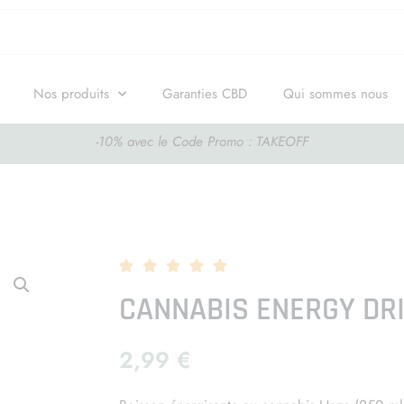
Nos produits
Garanties CBD
Qui sommes nous
-10% avec le Code Promo : TAKEOFF





CANNABIS ENERGY DR
2,99
€