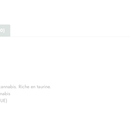
(0)
 service de livraison et la boutique sera fermé du samedi 1
août au mardi 25 août inclus.
uverture le mercredi 26 août, toutes les commandes passées
durant cette période seront expédiées
annabis. Riche en taurine.
Fermer
nabis
(UE)