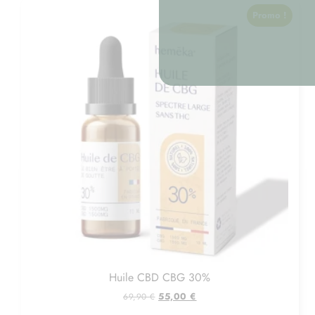
Promo !
Huile CBD CBG 30%
55,00
€
69,90
€