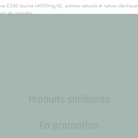
rique E330 taurine (4000mg/6), arômes naturels et nature identique
rait de cannabis.
Produits similaires
En promotion