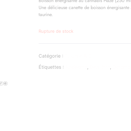
Boisson énergisante au cannabis Haze (250 ml
Une délicieuse canette de boisson énergisante
taurine.
Rupture de stock
Catégorie :
Epicerie & Co
Étiquettes :
Apaisante
,
Bien-être
,
Détente