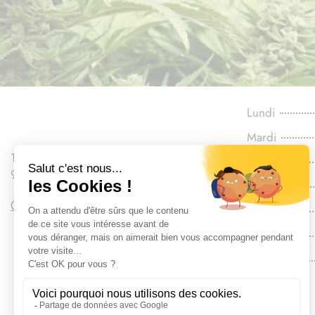
Lundi
Mardi
110 Boulevard Gallieni
Mercredi
92130 Issy-les-Moulineaux
Jeudi
09 86 20 43 16
Vendredi
Samedi
Dimanche