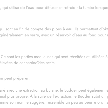
i utilise de l’eau pour diffuser et refroidir la fumée lorsque
 service de livraison et la boutique sera fermé du samedi 1
août au mardi 25 août inclus.
uverture le mercredi 26 août, toutes les commandes passées
durant cette période seront expédiées
i sont en fin de compte des pipes à eau. Ils permettent d’obteni
 généralement en verre, avec un réservoir d’eau au fond pour re
Fermer
 Ce sont les parties moelleuses qui sont récoltées et utilisées à
 élevées de cannabinoïdes actifs.
on peut préparer.
ré avec une extraction au butane, le Budder peut également ê
al plus propre. À la suite de l’extraction, le Budder subit u
comme son nom le suggère, ressemble un peu au beurre ordina