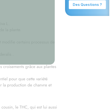
iva L.
de la plante.
t modifie certains processus de
eralis .
des croisements grâce aux plantes
ntiel pour que cette variété
ur la production de chanvre et
ousin, le THC, qui est lui aussi