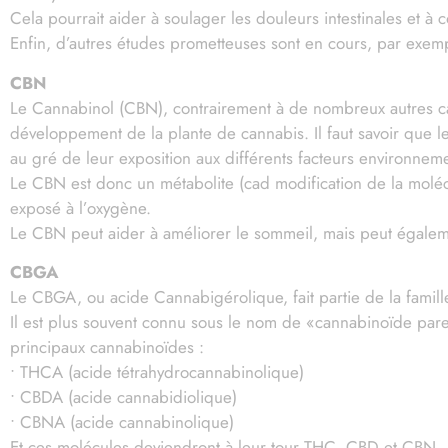
Cela pourrait aider à soulager les douleurs intestinales et à c
Enfin, d’autres études prometteuses sont en cours, par exemp
CBN
Le Cannabinol (CBN), contrairement à de nombreux autres ca
développement de la plante de cannabis. Il faut savoir que l
au gré de leur exposition aux différents facteurs environne
Le CBN est donc un métabolite (cad modification de la moléc
exposé à l’oxygène.
Le CBN peut aider à améliorer le sommeil, mais peut égalemen
CBGA
Le CBGA, ou acide Cannabigérolique, fait partie de la famill
Il est plus souvent connu sous le nom de «cannabinoïde paren
principaux cannabinoïdes :
• THCA (acide tétrahydrocannabinolique)
• CBDA (acide cannabidiolique)
• CBNA (acide cannabinolique)
Et ces molécules deviendront à leur tour THC, CBD et CBN.