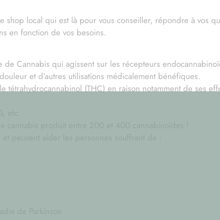
 shop local qui est là pour vous conseiller, répondre à vos ques
ons en fonction de vos besoins.
e de Cannabis qui agissent sur les récepteurs endocannabino
douleur et d’autres utilisations médicalement bénéfiques.
le tétrahydrocannabinol (THC) en raison notamment de ses effe
, etc.
de cannabis produit entre 200 et 400 cannabinoïdes !
et peuvent aider les personnes souffrant de :
ladie de Parkinson