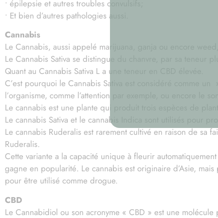
• épilepsie et autres troubles convulsifs;
• Et bien d’autres pathologies aussi.
Cannabis
Le Cannabis, aussi appelé marijuana, ganja ou encore weed, e
Le Cannabis Sativa se distingue du chanvre, par sa teneur pl
Quant au Cannabis Sativa L a une teneur en CBD élevée.
C’est pourquoi le Cannabis Sativa est considéré comme un » s
l’organisme, comme l’attention par exemple, ou encore le so
Le cannabis est une plante qui produit trois espèces de plant
Le cannabis Sativa et le cannabis Indica sont utilisés pour pro
Le cannabis Ruderalis est rarement cultivé en raison de sa fai
Ruderalis.
Cette variante a la capacité unique à fleurir automatiquement 
gagne en popularité. Le cannabis est originaire d’Asie, mais 
pour être utilisé comme drogue.
CBD
Le Cannabidiol ou son acronyme « CBD » est une molécule pré