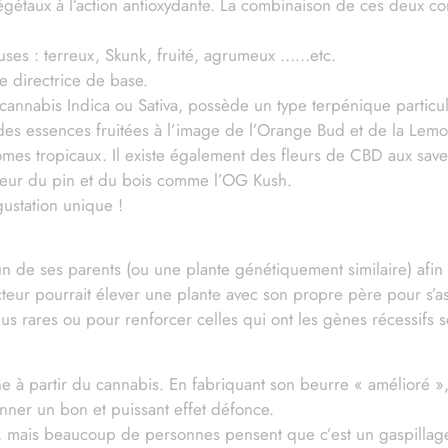
végétaux à l’action antioxydante. La combinaison de ces deux
ses : terreux, Skunk, fruité, agrumeux ……etc.
 directrice de base.
annabis Indica ou Sativa, possède un type terpénique particul
des essences fruitées à l’image de l’Orange Bud et de la Lemo
es tropicaux. Il existe également des fleurs de CBD aux saveur
odeur du pin et du bois comme l’OG Kush.
station unique !
un de ses parents (ou une plante génétiquement similaire) afi
eur pourrait élever une plante avec son propre père pour s’ass
us rares ou pour renforcer celles qui ont les gènes récessifs s
ne à partir du cannabis. En fabriquant son beurre « amélioré 
onner un bon et puissant effet défonce.
es, mais beaucoup de personnes pensent que c’est un gaspilla