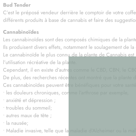
Bud Tender
C’est le préposé vendeur derrière le comptoir de votre coffee
différents produits à base de cannabis et faire des suggesti
Cannabinoïdes
Les cannabinoïdes sont des composés chimiques de la plant
Ils produisent divers effets, notamment le soulagement de la 
Le cannabinoïde le plus connu de la plante de Cannabis est 
l’utilisation récréative de la plante.
Cependant, il en existe d’autres comme le CBD, CBN, le CBG
De plus, des recherches récentes ont montré que la plante 
Ces cannabinoïdes peuvent être bénéfiques pour votre santé 
• les douleurs chroniques, comme l’arthrose par exemple,
• anxiété et dépression ;
• troubles du sommeil;
• autres maux de tête ;
• la nausée;
• Maladie invasive, telle que la maladie d’Alzheimer ou la ma