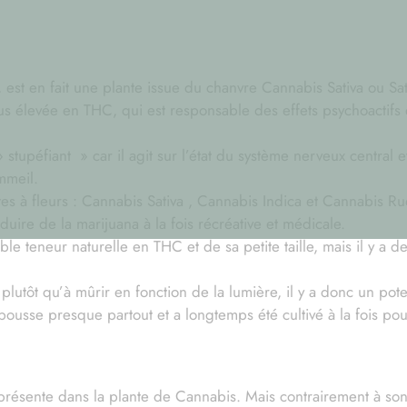
st en fait une plante issue du chanvre Cannabis Sativa ou Sat
us élevée en THC, qui est responsable des effets psychoactifs 
tupéfiant » car il agit sur l’état du système nerveux central e
mmeil.
es à fleurs : Cannabis Sativa , Cannabis Indica et Cannabis Rud
duire de la marijuana à la fois récréative et médicale.
ble teneur naturelle en THC et de sa petite taille, mais il y a 
plutôt qu’à mûrir en fonction de la lumière, il y a donc un pote
pousse presque partout et a longtemps été cultivé à la fois po
sente dans la plante de Cannabis. Mais contrairement à son c