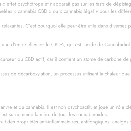
’effet psychotrope et n’apparaît pas sur les tests de dépistag
lées « cannabis CBD » ou « cannabis légal » pour les différen
elaxantes. C’est pourquoi elle peut être utile dans diverses p
e d’entre elles est le CBDA, qui est l’acide de Cannabidiol. Il
curseur du CBD actif, car il contient un atome de carbone de 
essus de décarboxylation, un processus utilisant la chaleur q
vre et du cannabis. Il est non psychoactif, et joue un rôle cl
qui est surnommée la mère de tous les cannabinoïdes.
it des propriétés anti-inflammatoires, antifongiques, analgési