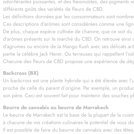
odoriférantes puissantes, et des flavonoïdes, des pigments 
différents goûts des variétés de fleurs de CBD.
Les définitions données par les consommateurs sont nombreu
Ces descriptions d’arômes sont considérées comme une ligne
De plus, chaque espèce cultivée de chanvre, que ce soit du c
d’arômes présents sur le marché du CBD. On retrouve ainsi 
d’agrumes ou encore de la Mango Kush avec ses délicats arôm
partie la célèbre Jack Herer. Ou terreuses qui rappellent l’
Chacune des fleurs de CBD propose une expérience de dégu
Backcross (BX)
Un backcross est une plante hybride qui a été élevée avec l’
proche de celle du parent d’origine. Par exemple, un product
son père. Ceci est souvent fait pour maintenir des souches pl
Beurre de cannabis ou beurre de Marrakech
Le beurre de Marrakech est la base de la plupart de la cuisi
à chacune de vos créations culinaires le potentiel de vous d
Il est possible de faire du beurre de cannabis avec des têt