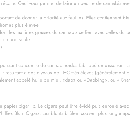
re récolte. Ceci vous permet de faire un beurre de cannabis ave
important de donner la priorité aux feuilles. Elles contiennent 
ichomes plus élevée.
nt les matières grasses du cannabis se lient avec celles du beu
s en une seule.
s.
 puissant concentré de cannabinoïdes fabriqué en dissolvant l
it résultant a des niveaux de THC très élevés (généralement p
également appelé huile de miel, «dab» ou «Dabbing», ou « Shat
papier cigarillo. Le cigare peut être évidé puis enroulé avec 
illies Blunt Cigars. Les blunts brûlent souvent plus longtemps 