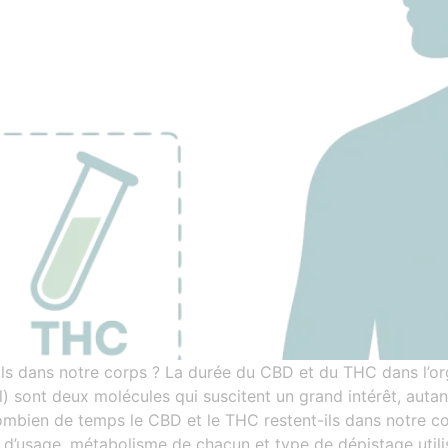
ls dans notre corps ? La durée du CBD et du THC dans l’or
) sont deux molécules qui suscitent un grand intérêt, autan
combien de temps le CBD et le THC restent-ils dans notre c
’usage, métabolisme de chacun et type de dépistage utilis