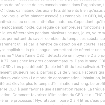
u temps de présence de ces cannabinoïdes dans l’organisme,
THC : deux cannabinoïdes aux effets différents Bien qu’issu
provoque l’effet planant associé au cannabis. Le CBD, lui, 
 anti-stress ou encore anti-inflammatoires. Cependant, qu’i
me endocannabinoïde, qui régule de nombreuses fonctions (s
iques détectables pendant plusieurs heures, jours, voire s
s permettent de savoir combien de temps ces substances re
 rarement utilisé car la fenêtre de détection est courte. Test
e capillaire : la plus longue, permettant de détecter une
anisme ? Dans l’urine CBD : détectable en moyenne 2 à 5 jo
0 à 77 jours chez les gros consommateurs. Dans le sang CBD
e CBD : très peu détecté (faible intérêt du test salivaire)
lement plusieurs mois, parfois plus de 3 mois. Facteurs qui
eurs variables : Le mode de consommation : inhalation, ing
CONGÉS D'ÉTÉ
est élevée, plus le temps d’élimination est long. Le profil 
 le CBD à jeun favorise une assimilation rapide. La fréque
ulation. Comment favoriser l’élimination du CBD et du THC ?
rer le processus : Hydratation : boire 2 à 4 litres d’eau par