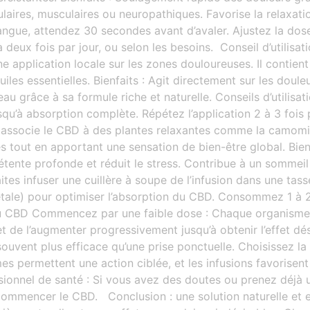
laires, musculaires ou neuropathiques. Favorise la relaxati
 langue, attendez 30 secondes avant d’avaler. Ajustez la do
 à deux fois par jour, ou selon les besoins. Conseil d’util
application locale sur les zones douloureuses. Il contient
iles essentielles. Bienfaits : Agit directement sur les douleu
eau grâce à sa formule riche et naturelle. Conseils d’utilis
u’à absorption complète. Répétez l’application 2 à 3 fois 
associe le CBD à des plantes relaxantes comme la camomille
 tout en apportant une sensation de bien-être global. Bienf
étente profonde et réduit le stress. Contribue à un sommeil 
Faites infuser une cuillère à soupe de l’infusion dans une ta
étale) pour optimiser l’absorption du CBD. Consommez 1 à 2 
 CBD Commencez par une faible dose : Chaque organisme r
 de l’augmenter progressivement jusqu’à obtenir l’effet dési
souvent plus efficace qu’une prise ponctuelle. Choisissez
mes permettent une action ciblée, et les infusions favorisen
sionnel de santé : Si vous avez des doutes ou prenez déjà 
mmencer le CBD. Conclusion : une solution naturelle et ef