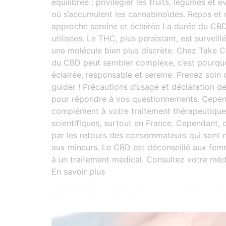
Mê
équilibrée : privilégier les fruits, légumes et
où s’accumulent les cannabinoïdes. Repos et mé
Le
approche sereine et éclairée La durée du CB
utilisées. Le THC, plus persistant, est survei
Réo
une molécule bien plus discrète. Chez Take C
du CBD peut sembler complexe, c’est pourqu
éclairée, responsable et sereine. Prenez soin
guider ! Précautions d’usage et déclaration de
pour répondre à vos questionnements. Cependa
complément à votre traitement thérapeutique m
scientifiques, surtout en France. Cependant,
par les retours des consommateurs qui sont n
aux mineurs. Le CBD est déconseillé aux femm
à un traitement médical. Consultez votre méd
En savoir plus
CBD ET DOULEURS C