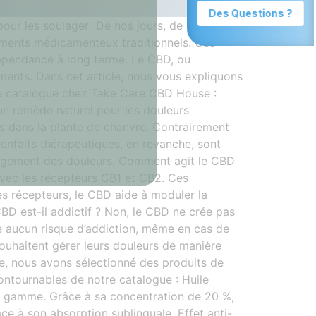
our les soulager De nos jours, de
ements médicamenteux traditionnels. Ces
 dépendance à long terme. Le CBD, ou
ents. Dans cet article, nous vous expliquons
re catalogue chez Take Care CBD House :
n remède naturel pour les douleurs
s dans la plante de chanvre. Contrairement
nfaits thérapeutiques, en revanche, sont
oulagement des douleurs. Comment agit le CBD
avec les récepteurs CB1 et CB2. Ces
ces récepteurs, le CBD aide à moduler la
CBD est-il addictif ? Non, le CBD ne crée pas
e aucun risque d’addiction, même en cas de
ouhaitent gérer leurs douleurs de manière
, nous avons sélectionné des produits de
ontournables de notre catalogue : Huile
e gamme. Grâce à sa concentration de 20 %,
âce à son absorption sublinguale. Effet anti-