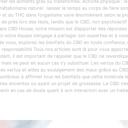
me nous, on a besoin de décompresser
 éviter les aliments gras ou transformés. Activité physique : 
tabolisme naturel : laisser le temps au corps de faire son 
 service de livraison et la boutique sera fermé du samedi 1
D et du THC dans l’organisme varie énormément selon le pr
août au mardi 25 août inclus.
llé de près lors des tests, tandis que le CBD, non psychoacti
uverture le mercredi 26 août, toutes les commandes passées
are CBD House, notre mission est d’apporter des réponses cl
durant cette période seront expédiées
oi notre équipe s’engage à partager son expertise et à 
 de vous, explorez les bienfaits du CBD en toute confiance
Fermer
 responsabilité Tous nos articles sont là pour vous apporter 
nt, il est important de rappeler que le CBD ne revendique 
ais ne peut en aucun cas s’y substituer. Les vertus du CBD
 ces vertus et aides au soulagement des maux grâce au CBD
ombreux à affirmer tous les bienfaits que cette molécule le
es enceintes ou ayant un projet de grossesse. Le CBD n’e
ecin en cas de doute quant à son interaction avec un trai
HRONIQUES