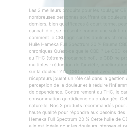
Les 3 meilleurs produits pour les soulager 
nombreuses personnes souffrant de douleurs c
derniers, bien qu’efficaces à court terme, pe
cannabidiol, se présente comme une solution
comment le CBD agit sur les douleurs chroni
Huile Hemeka Full Spectrum 20 % Baume CBD-
chroniques Qu’est-ce que le CBD ? Le CBD, ou
au THC (tétrahydrocannabinol), le CBD ne pro
multiples : réduction de l’anxiété, améliorat
sur la douleur ? Le CBD interagit avec le sy
récepteurs jouent un rôle clé dans la gestion 
perception de la douleur et à réduire l’inflam
de dépendance. Contrairement au THC, le cann
consommation quotidienne ou prolongée. Cette
naturelle. Nos 3 produits recommandés pour 
haute qualité pour répondre aux besoins des p
Hemeka Full Spectrum 20 % Cette huile de CB
elle est idéale pour les douleurs intenses et 