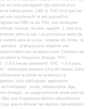
 tout en vous partageant des astuces pour
s de la même plante, CBD et THC n’ont pas les
est non psychoactif et est aujourd’hui
l s’agisse de CBD ou de THC, ces molécules
ommeil, humeur, douleur, appétit…). Une fois
emaines selon le cas. Les principaux tests de
stent dans le corps : Analyse de l’urine : la
 salivaire : pratique pour dépister une
 consommation sur plusieurs mois. Combien de
urs selon la fréquence d’usage. THC :
 : 3 à 5 heures seulement. THC : 1 à 3 jours,
. THC : détectable pendant 24 à 48 heures. Dans
 influencent la durée de présence La
estion, voie sublinguale, application
de l’utilisateur : poids, métabolisme, âge,
nce d’usage : un usage ponctuel laisse peu de
 Bien que l’organisme élimine naturellement
 jour aide à éliminer les résidus. Alimentation