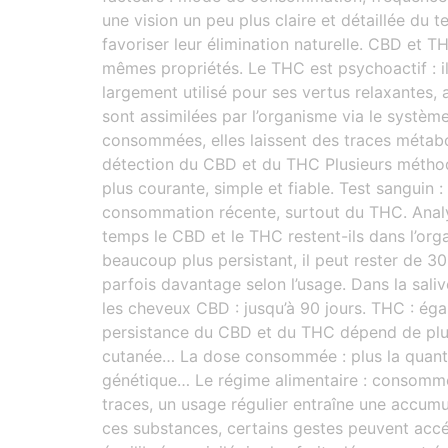
une vision un peu plus claire et détaillée d
favoriser leur élimination naturelle. CBD et 
mêmes propriétés. Le THC est psychoactif : il 
largement utilisé pour ses vertus relaxantes,
sont assimilées par l’organisme via le systè
consommées, elles laissent des traces métabol
détection du CBD et du THC Plusieurs méthode
plus courante, simple et fiable. Test sanguin :
consommation récente, surtout du THC. Analys
temps le CBD et le THC restent-ils dans l’org
beaucoup plus persistant, il peut rester de 3
parfois davantage selon l’usage. Dans la saliv
les cheveux CBD : jusqu’à 90 jours. THC : éga
persistance du CBD et du THC dépend de plusi
cutanée… La dose consommée : plus la quantité 
génétique… Le régime alimentaire : consommer
traces, un usage régulier entraîne une accum
ces substances, certains gestes peuvent accélé