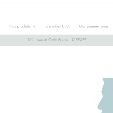
Nos produits
Garanties CBD
Qui sommes nous
-10% avec le Code Promo : TAKEOFF
ations sur le CBD
dans l’organisme humain