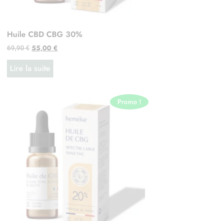
Huile CBD CBG 30%
55,00
€
69,90
€
Lire la suite
Promo !