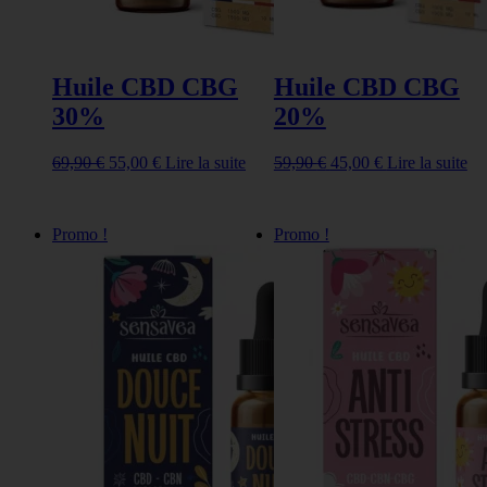
Huile CBD CBG
Huile CBD CBG
30%
20%
Le
Le
Le
Le
69,90
€
55,00
€
Lire la suite
59,90
€
45,00
€
Lire la suite
prix
prix
prix
prix
initial
actuel
initial
actuel
était :
est :
était :
est :
Promo !
Promo !
69,90 €.
55,00 €.
59,90 €.
45,00 €.