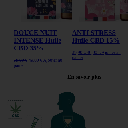
DOUCE NUIT
ANTI STRESS
INTENSE Huile
Huile CBD 15%
CBD 35%
Le
Le
39,90
€
30,00
€
Ajouter au
prix
prix
panier
Le
Le
59,90
€
49,00
€
Ajouter au
initial
actuel
prix
prix
panier
était :
est :
initial
actuel
39,90 €.
30,00 €.
était :
est :
En savoir plus
59,90 €.
49,00 €.