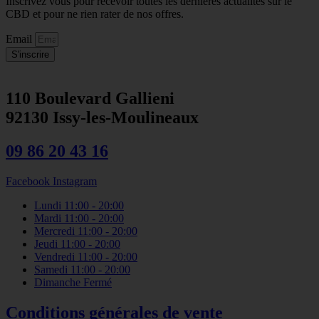
Inscrivez vous pour recevoir toutes les dernières actualités sur le
CBD et pour ne rien rater de nos offres.
Email
S'inscrire
110 Boulevard Gallieni
92130 Issy-les-Moulineaux
09 86 20 43 16
Facebook
Instagram
Lundi
11:00 - 20:00
Mardi
11:00 - 20:00
Mercredi
11:00 - 20:00
Jeudi
11:00 - 20:00
Vendredi
11:00 - 20:00
Samedi
11:00 - 20:00
Dimanche
Fermé
Conditions générales de vente