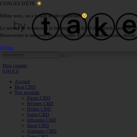
CONGÉS D'ÉTÉ
Aller
au
Même nous, on a besoin de décompresser
contenu
Le service de livraison et la boutique sera fermé du samedi 1 août au ma
Réouverture le mercredi 26 août, toutes les commandes passées durant 
Fermer
Mon compte
0,00
€
0
Accueil
Blog CBD
Nos produits
Fleurs CBD
Résines CBD
Huiles CBD
Soins CBD
Infusions CBD
Sport CBD
Animaux CBD
Vape CBD