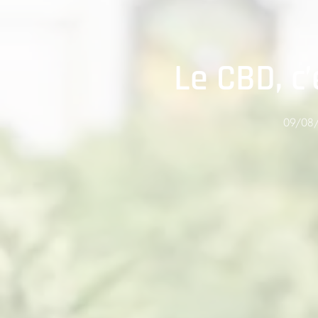
Mê
Le
Le CBD, c’
Réo
09/08