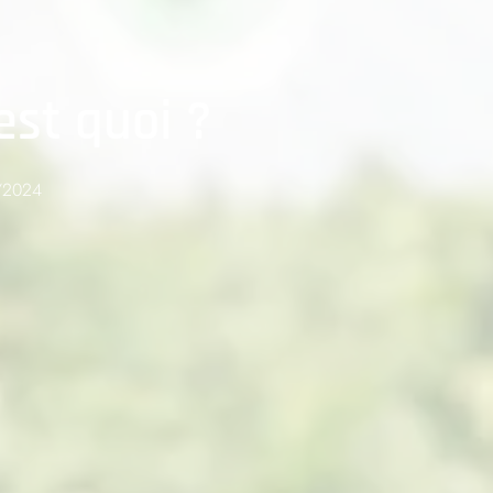
me nous, on a besoin de décompresser
 service de livraison et la boutique sera fermé du samedi 1
août au mardi 25 août inclus.
est quoi ?
uverture le mercredi 26 août, toutes les commandes passées
durant cette période seront expédiées
Fermer
/2024