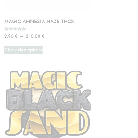
MAGIC AMNESIA HAZE THCX
Note
9,90
€
–
210,00
€
5.00
sur 5
Choix des options