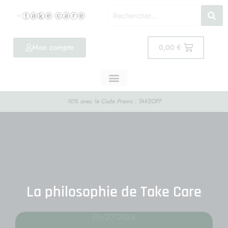
Mon compte
0,00
€
-10% avec le Code Promo : TAKEOFF
La philosophie de Take Care
09/27/2024