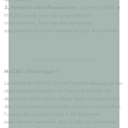
3. Potentiel anti-inflammatoire :
Comme le CBD, le
H4CBD semble avoir des propriétés anti-
inflammatoires, bien que des recherches
supplémentaires soient nécessaires pour le confirmer.
H4CBD : Est-ce légal ?
La légalité du H4CBD varie en fonction des pays et des
réglementations locales. En France, le H4CBD est
depuis Juin 2024 devenu illégal après un engouement
des consommateurs pour cette évolution majeure dans
l’univers des cannabinoïdes. Il est dorénavant
explicitement mentionné dans la liste des substances