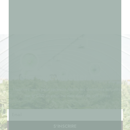
Tout savoir sur le THVN10
THC-X LE NEO
CANNABINOIDE STAR
Newsletter
Inscrivez vous pour recevoir toutes les dernières actualités
sur le CBD et pour ne rien rater de nos offres.
S'INSCRIRE