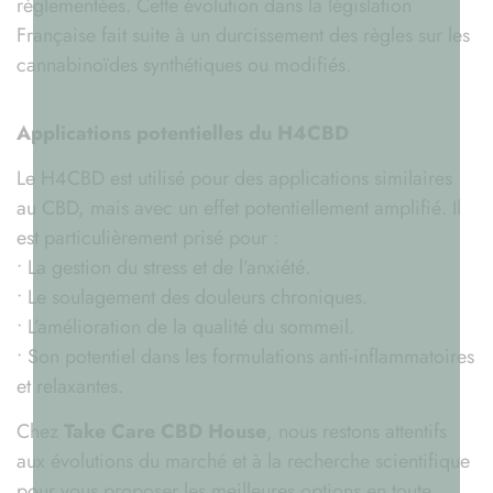
réglementées. Cette évolution dans la législation
Française fait suite à un durcissement des règles sur les
cannabinoïdes synthétiques ou modifiés.
Applications potentielles du H4CBD
Le H4CBD est utilisé pour des applications similaires
au CBD, mais avec un effet potentiellement amplifié. Il
est particulièrement prisé pour :
• La gestion du stress et de l’anxiété.
• Le soulagement des douleurs chroniques.
• L’amélioration de la qualité du sommeil.
• Son potentiel dans les formulations anti-inflammatoires
et relaxantes.
Chez
Take Care CBD House
, nous restons attentifs
aux évolutions du marché et à la recherche scientifique
pour vous proposer les meilleures options en toute