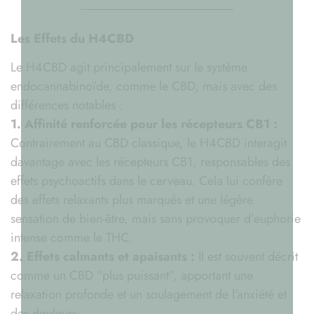
Les Effets du H4CBD
Le H4CBD agit principalement sur le système
endocannabinoïde, comme le CBD, mais avec des
différences notables :
1. Affinité renforcée pour les récepteurs CB1 :
Contrairement au CBD classique, le H4CBD interagit
davantage avec les récepteurs CB1, responsables des
effets psychoactifs dans le cerveau. Cela lui confère
des effets relaxants plus marqués et une légère
sensation de bien-être, mais sans provoquer d’euphorie
intense comme le THC.
2. Effets calmants et apaisants :
Il est souvent décrit
comme un CBD “plus puissant”, apportant une
relaxation profonde et un soulagement de l’anxiété et
des douleurs.