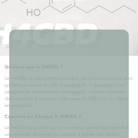
10/12/2024
Qu’est-ce que le H4CBD ?
Le H4CBD, ou hexahydrocannabidiol, est un cannabinoïde semi-
synthétique dérivé du CBD (cannabidiol). Il appartient à une
catégorie de cannabinoïdes hydrogénés, créés en modifiant
chimiquement la structure moléculaire du CBD pour en altérer
les propriétés.
Comment est fabriqué le H4CBD ?
Le H4CBD est produit par un processus appelé hydrogénation,
une méthode chimique qui consiste à ajouter des atomes