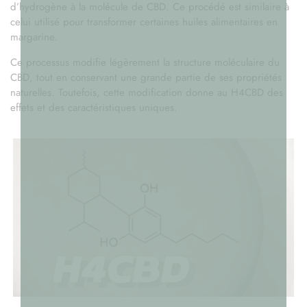
d’hydrogène à la molécule de CBD. Ce procédé est similaire à
celui utilisé pour transformer certaines huiles alimentaires en
margarine.
Ce processus modifie légèrement la structure moléculaire du
CBD, tout en conservant une grande partie de ses propriétés
naturelles. Toutefois, cette modification donne au H4CBD des
effets et des caractéristiques uniques.