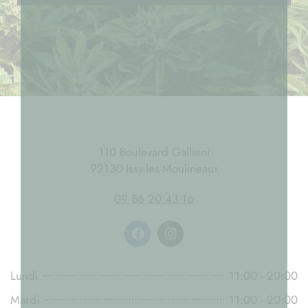
110 Boulevard Gallieni
92130 Issy-les-Moulineaux
09 86 20 43 16
Lundi
11:00 - 20:00
Mardi
11:00 - 20:00