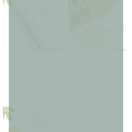
CREME REPARATRICE et
HUILE MASSAGE CBD
HYDRATANTE CBD
29,90
€
29,90
€
Ajouter au panier
Ajouter au panier