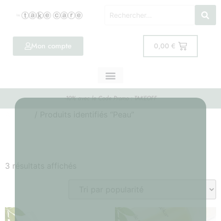
Mon compte
0,00
€
-10% avec le Code Promo : TAKEOFF
Accueil
/ Produits identifiés “Peau”
Peau
3 résultats affichés