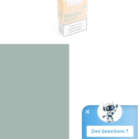
BD
MANGO KUSH CBD CIGARETTE
CANACULT
9,90
€
Ajouter au panier