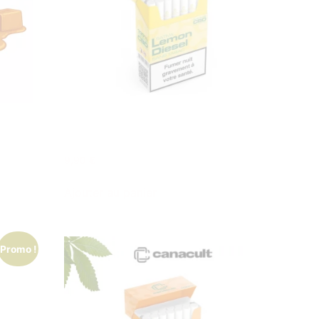
LEMON DIESEL CBD CIGARETTE
CANACULT
9,90
€
Ajouter au panier
Promo !