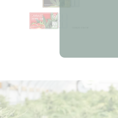
CANNABIS – CHEWING GUM
4,99
€
Choix des options