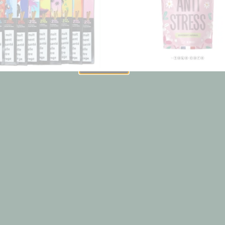
 service de livraison et la boutique sera fermé du samedi 1
août au mardi 25 août inclus.
uverture le mercredi 26 août, toutes les commandes passées
durant cette période seront expédiées
Fermer
 EL CHAPO
ANTI STRESS INFUSION C
1,79
€
10,90
€
7,00
€
 suite
Ajouter au panier