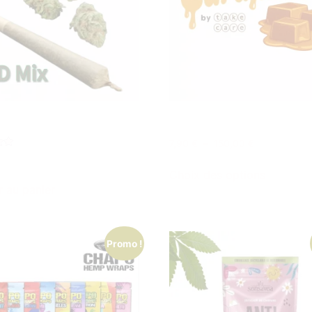
OLLS CBD
CARAMELO
7,90
€
–
150,00
€
Choix des options
r au panier
Promo !