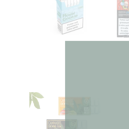
Le
Réo
ROYAL COOKIE CBD CIGARETTE
BLUNT
CANACULT
1,99
€
9,90
€
Lire la
Ajouter au panier