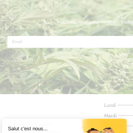
Inscrivez vous pour recevoir toutes
Lundi
Mardi
110 Boulevard Gallieni
Mercredi
92130 Issy-les-Moulineaux