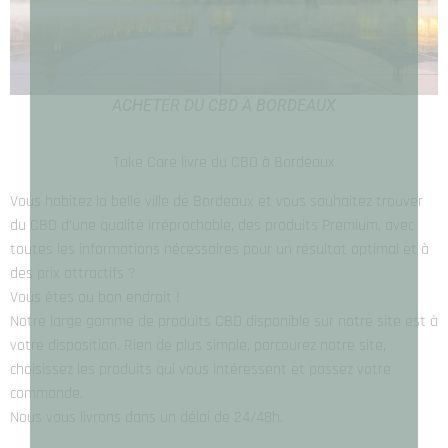
ACHETER DU CBD A BORDEAUX
Take Care livre du CBD à Bordeaux
Vous habitez la belle ville de Bordeaux et vous souhaitez trouver
du CBD d’une qualité irréprochable, des produits Premium, avec
toutes les informations nécessaires pour un résultat optimal et à
des prix attractifs ?
Vous êtes au bon endroit !
Notre large gamme de produits CBD disponible sur notre site est à
votre disposition. Rien de plus simple, parcourez notre site,
choisissez les produits qui vous intéressent et passez votre
commande.
Nous vous livrons dans un délai de 24/48h.