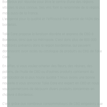
Bordeaux est réputée pour être le centre d’une des régions
viticoles la plus connue. Ses vins font la renommée de la région,
mais aussi de la France.
L’exigence pour la qualité et l’efficacité font partie de l’ADN des
bordelais.
Take Care propose la livraison discrète et express de CBD à
Bordeaux, ainsi que sa métropole. C’est donc plus de 800 000
habitants présents dans la région bordelaise, qui peuvent
dorénavant avoir accès au catalogue de produits au CBD de Take
Care.
En effet, si vous voulez acheter des fleurs, des résines, des
pollens, de l’huile de CBD ou d’autres produits contenant du
cannabidiol de la plus haute qualité ? Nous avons une bonne
nouvelle à vous annoncer Take Care est expert en CBD et nous
vous permettons de découvrir divers produits concentrés en
chanvre à Bordeaux.
C’est grâce aux nombreux consommateurs de CBD exigeants que