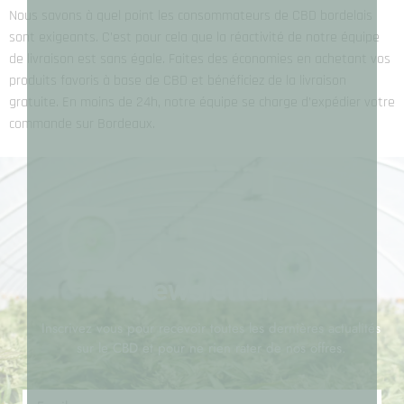
Nous savons à quel point les consommateurs de CBD bordelais
sont exigeants. C’est pour cela que la réactivité de notre équipe
de livraison est sans égale. Faites des économies en achetant vos
produits favoris à base de CBD et bénéficiez de la livraison
gratuite. En moins de 24h, notre équipe se charge d’expédier votre
commande sur Bordeaux.
Newsletter
Inscrivez vous pour recevoir toutes les dernières actualités
sur le CBD et pour ne rien rater de nos offres.