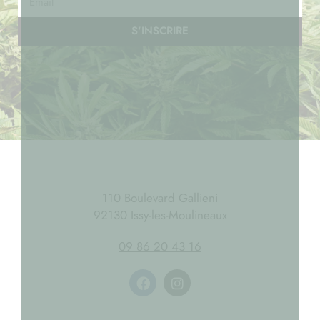
S'INSCRIRE
110 Boulevard Gallieni
92130 Issy-les-Moulineaux
09 86 20 43 16