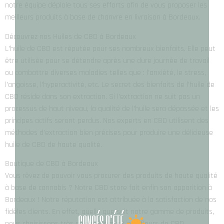
notre équipe déploie tous ses efforts afin de vous proposer les
meilleurs produits à base de chanvre en livraison à Bordeaux.
Découvrez nos Huiles de CBD à Bordeaux
L’huile de CBD est réputée pour ses nombreux bienfaits. Elle peut
être utilisée pour se détendre après une dure journée de travail
ou combattre diverses maladies telles que : l’anxiété, le stress,
l’angoisse, l’hyperactivité, etc. Le secret des bienfaits de l’huile de
CBD réside dans son extraction. Si l’extraction ne suit pas un
processus de haut niveau, la qualité de l’huile sera dépassée et les
principes actifs seront perdus. Nos experts en CBD utilisent des
méthodes d’extraction bien précises pour produire une délicieuse
huile de CBD de haute qualité.
Boutique de CBD à Bordeaux
Vous rêvez de pouvoir vous procurer des produits de haute qualité
à base de cannabis ? Notre CBD store fait enfin son apparition à
Bordeaux ! Notre réputation est attribuée à la satisfaction de nos
fidèles clients. En effet, quelle que soit notre gamme de produits,
CONGÉS D'ÉTÉ
nous choisissons très soigneusement nos fleurs de CBD.