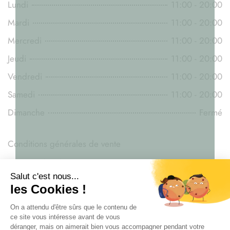
Lundi
11:00 - 20:00
Mardi
11:00 - 20:00
Mercredi
11:00 - 20:00
Jeudi
11:00 - 20:00
Vendredi
11:00 - 20:00
Samedi
11:00 - 20:00
Dimanche
Fermé
Conditions générales de vente
Mentions légales
Législation du CBD
Livraison
Paiement sécurisé