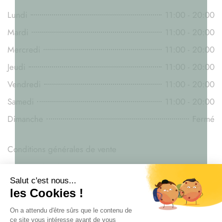
Lundi
11:00 - 20:00
Mardi
11:00 - 20:00
Mercredi
11:00 - 20:00
Jeudi
11:00 - 20:00
Vendredi
11:00 - 20:00
Samedi
11:00 - 20:00
Dimanche
Fermé
Conditions générales de vente
Mentions légales
Législation du CBD
Livraison