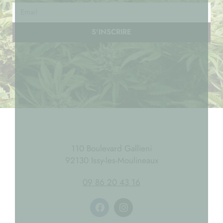
S'INSCRIRE
110 Boulevard Gallieni
92130 Issy-les-Moulineaux
09 86 20 43 16