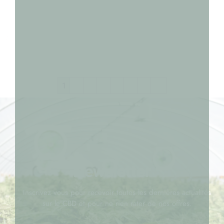
Slidderz Stick au CBD 60%
3,99
€
2,00
€
Ajouter au panier
1
2
3
4
5
6
7
→
Newsletter
Inscrivez vous pour recevoir toutes les dernières actualités
sur le CBD et pour ne rien rater de nos offres.