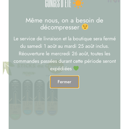
CONGÉS D'ÉTÉ
ESCOBAR CBN
MAGIC SAPHYRE TNT
Même nous, on a besoin de
décompresser
7,90
€
–
150,00
€
Note
9,90
€
–
210,00
€
5.00
Le service de livraison et la boutique sera fermé
Choix des options
sur 5
Choix des options
du samedi 1 août au mardi 25 août inclus.
Réouverture le mercredi 26 août, toutes les
commandes passées durant cette période seront
Promo !
expédiées
Fermer