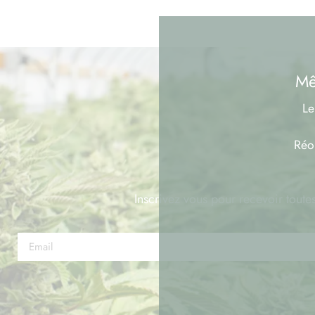
de France!
Mê
Le
Réo
Inscrivez vous pour recevoir toutes