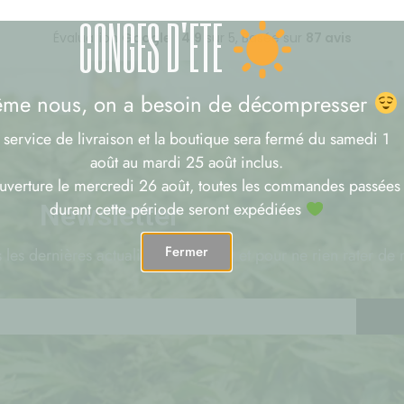
CONGÉS D'ÉTÉ
Évaluation
Google
:
4.9
sur 5,
Basée sur
87 avis
me nous, on a besoin de décompresser
 service de livraison et la boutique sera fermé du samedi 1
août au mardi 25 août inclus.
uverture le mercredi 26 août, toutes les commandes passées
durant cette période seront expédiées
Newsletter
Fermer
 les dernières actualités sur le CBD et pour ne rien rater de 