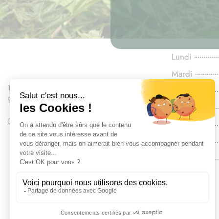
Lundi
Mardi
110 Boulevard Gallieni
Mercredi
92130 Issy-les-Moulineaux
Jeudi
09 86 20 43 16
Vendredi
Samedi
Dimanche