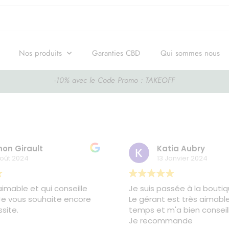
Nos produits
Garanties CBD
Qui sommes nous
-10% avec le Code Promo : TAKEOFF
on Girault
Katia Aubry
oût 2024
13 Janvier 2024
imable et qui conseille
Je suis passée à la boutiq
 Je vous souhaite encore
Le gérant est très aimable. 
site.
temps et m'a bien conseill
Je recommande