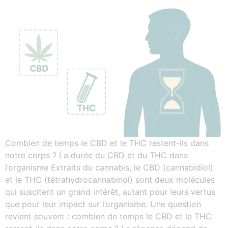
Combien de temps le CBD et le THC restent-ils dans
notre corps ? La durée du CBD et du THC dans
l’organisme Extraits du cannabis, le CBD (cannabidiol)
et le THC (tétrahydrocannabinol) sont deux molécules
qui suscitent un grand intérêt, autant pour leurs vertus
que pour leur impact sur l’organisme. Une question
revient souvent : combien de temps le CBD et le THC